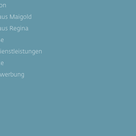
on
aus Maigold
aus Regina
se
ienstleistungen
ce
werbung