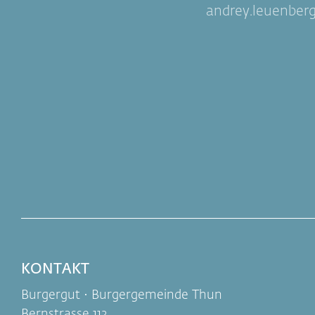
andrey.leuenber
KONTAKT
Burgergut · Burgergemeinde Thun
Bernstrasse 113