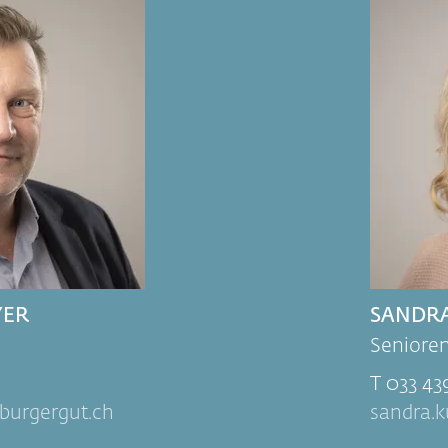
YER
SANDR
Senior
T 033 43
burgergut.ch
sandra.