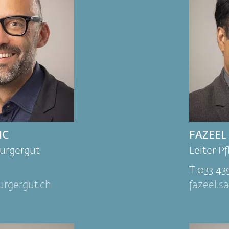
IC
FAZEE
Burgergut
Leiter P
T 033 43
urgergut.ch
fazeel.