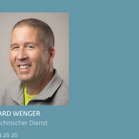
ARD WENGER
echnischer Dienst
9 26 26