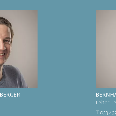
NBERGER
BERNH
Leiter T
T 033 43