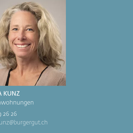
A KUNZ
enwohnungen
9 26 26
kunz
burgergut.ch