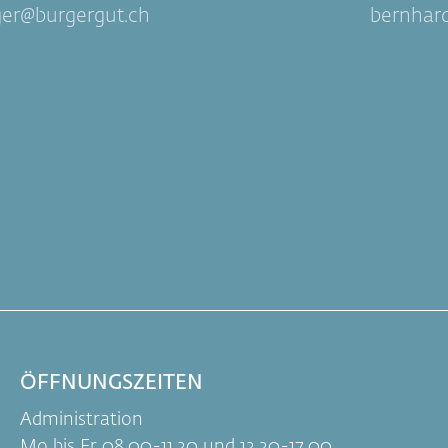
ger
burgergut.ch
bernhar
ÖFFNUNGSZEITEN
Administration
Mo bis Fr 08.00-11.30 und 13.30-17.00